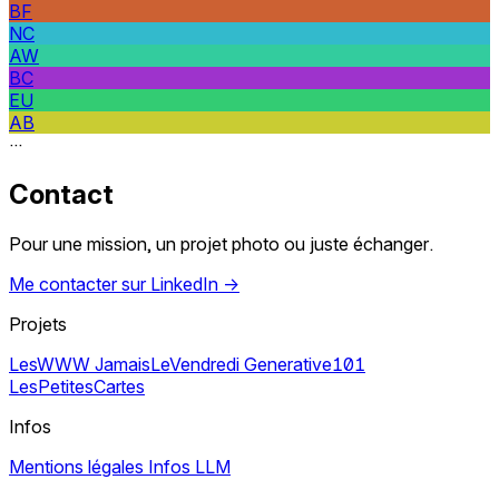
BF
NC
AW
BC
EU
AB
···
Contact
Pour une mission, un projet photo ou juste échanger.
Me contacter sur LinkedIn
→
Projets
LesWWW
JamaisLeVendredi
Generative101
LesPetitesCartes
Infos
Mentions légales
Infos LLM