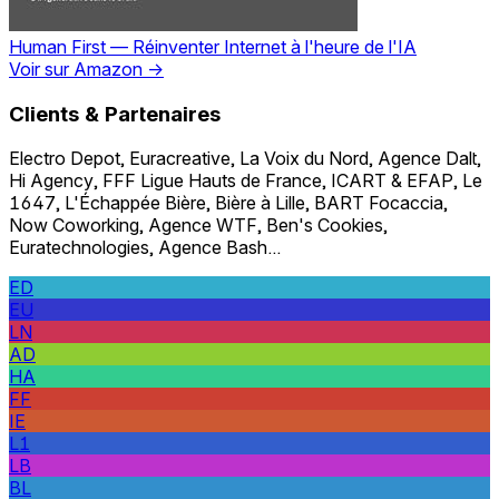
Human First — Réinventer Internet à l'heure de l'IA
Voir sur Amazon
→
Clients & Partenaires
Electro Depot, Euracreative, La Voix du Nord, Agence Dalt,
Hi Agency, FFF Ligue Hauts de France, ICART & EFAP, Le
1647, L'Échappée Bière, Bière à Lille, BART Focaccia,
Now Coworking, Agence WTF, Ben's Cookies,
Euratechnologies, Agence Bash...
ED
EU
LN
AD
HA
FF
IE
L1
LB
BL